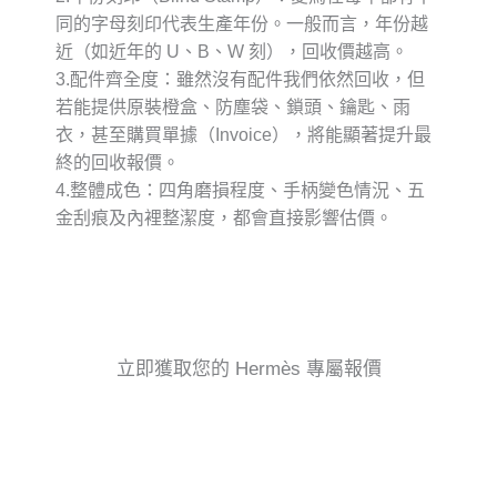
同的字母刻印代表生產年份。一般而言，年份越
近（如近年的 U、B、W 刻），回收價越高。
3.
配件齊全度
：雖然沒有配件我們依然回收，但
若能提供原裝橙盒、防塵袋、鎖頭、鑰匙、雨
衣，甚至購買單據（Invoice），將能顯著提升最
終的回收報價。
4.
整體成色
：四角磨損程度、手柄變色情況、五
金刮痕及內裡整潔度，都會直接影響估價。
立即獲取您的 Hermès 專屬報價