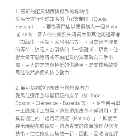
1. 嚴苛的配貨制度與極致的稀缺性
愛馬仕實行全球知名的「配貨制度（Quota
System）」。要從專門店以原價購入一個 Birkin
或 Kelly，客人往往需要先購買大量其他周邊產品
（如絲巾、手錶、家居用品等），且需經歷漫長
的等待。這種人為製造的「一袋難求」現象，使
得大量不願等待或不願配貨的買家轉向二手市
場。
巨大的需求與極低的供應量
，是支撐舊款愛
馬仕依然高價的核心動力。
2. 無可挑剔的頂級皮革與修復潛力
愛馬仕選用全球最頂級的皮革（如 Togo、
Epsom、Clemence、Barenia 等），並堅持由單
一工匠純手工縫製。這些頂級皮革不僅耐用，更
具有極佳的「歲月沉澱感（Patina）」。即使手
袋出現刮花或掉皮，透過專業的皮革護理與修復
技術，往往能使其煥然一新。因此，回收商在評