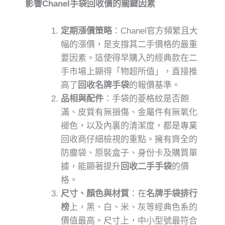
影響Chanel手袋回收價的關鍵因素
定期漲價策略
：Chanel官方頻繁且大
幅的漲價，是支撐其二手價格的最重
要因素。這使得早購入的經典款在二
手市場上顯得「物超所值」，直接推
高了
回收名牌手袋
的報價基準。
品相與配件
：手袋的菱格紋是否飽
滿、皮質有無損傷、金屬件有無氧化
褪色，以及內裏的清潔度，都是專業
回收商仔細檢視的重點。擁有齊全的
防塵袋、原裝盒子、身份卡及購買單
據，能顯著提升
回收二手手袋
的價
格。
尺寸、顏色與材質
：在
名牌手袋排行
榜
上，黑、白、米、灰等經典色系的
價值最高。尺寸上，中小型號最符合