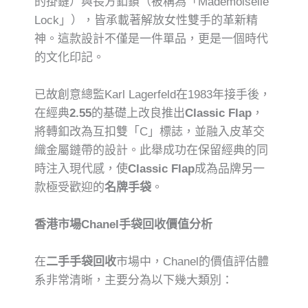
的掛鏈）與長方釦鎖（被稱為「Mademoiselle
Lock」），皆承載著解放女性雙手的革新精
神。這款設計不僅是一件單品，更是一個時代
的文化印記。
已故創意總監Karl Lagerfeld在1983年接手後，
在經典
2.55
的基礎上改良推出
Classic Flap
，
將轉釦改為互扣雙「C」標誌，並融入皮革交
織金屬鏈帶的設計。此舉成功在保留經典的同
時注入現代感，使
Classic Flap
成為品牌另一
款極受歡迎的
名牌手袋
。
香港市場Chanel手袋回收價值分析
在
二手手袋回收
市場中，Chanel的價值評估體
系非常清晰，主要分為以下幾大類別：