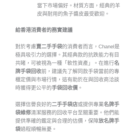
當下市場偏好。材質方面，經典的羊
皮與耐用的魚子醬皮最受歡迎。
給香港消費者的務實建議
對於考慮
賣二手手袋
的消費者而言，Chanel是
極具吸引力的選擇。其經典款的抗跌能力有目
共睹，可被視為一種「軟性資產」。在進行
名
牌手袋回收
前，建議先了解同款手袋當前的專
櫃定價與市場行情，這有助於在與回收商洽談
時獲得更公平的
手袋回收價
。
選擇信譽良好的
二手手袋店
或提供專業
名牌手
袋維修
清潔服務的回收平台至關重要。他們能
提供準確的鑑定與合理的估價，保障
放名牌手
袋
過程順暢無憂。