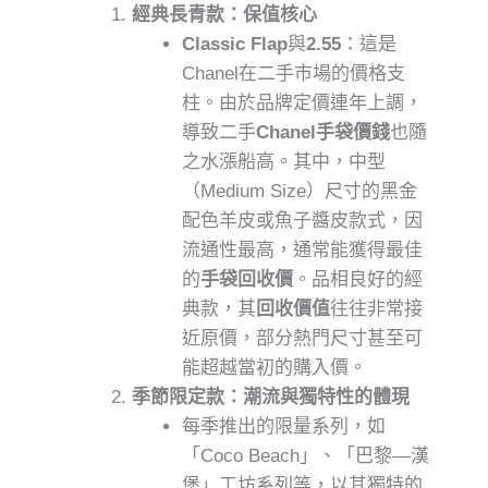
經典長青款：保值核心
Classic Flap
與
2.55
：這是
Chanel在二手市場的價格支
柱。由於品牌定價連年上調，
導致二手
Chanel手袋價錢
也隨
之水漲船高。其中，中型
（Medium Size）尺寸的黑金
配色羊皮或魚子醬皮款式，因
流通性最高，通常能獲得最佳
的
手袋回收價
。品相良好的經
典款，其
回收價值
往往非常接
近原價，部分熱門尺寸甚至可
能超越當初的購入價。
季節限定款：潮流與獨特性的體現
每季推出的限量系列，如
「Coco Beach」、「巴黎—漢
堡」工坊系列等，以其獨特的