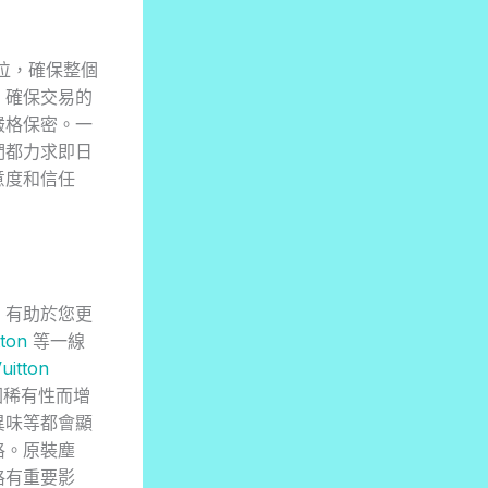
首位，確保整個
，確保交易的
嚴格保密。一
們都力求即日
意度和信任
，有助於您更
tton
等一線
uitton
因稀有性而增
異味等都會顯
格。原裝塵
格有重要影