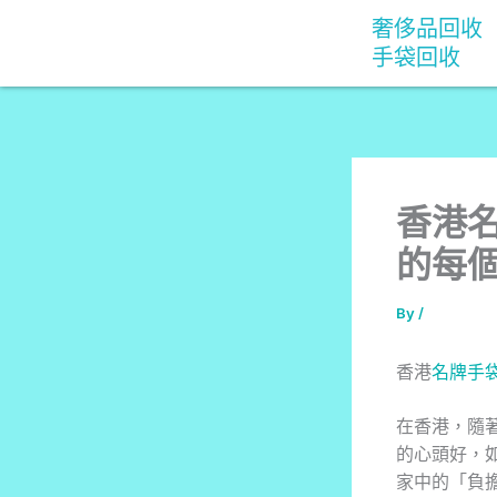
Skip
奢侈品回收
to
手袋回收
content
香港
的每
By
/
香港
名牌手
在香港，隨
的心頭好，
家中的「負