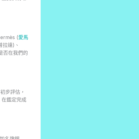
mès (
愛馬
 (普拉達)、
品牌是否在我們的
進行初步評估，
，在鑑定完成
例如名牌銀