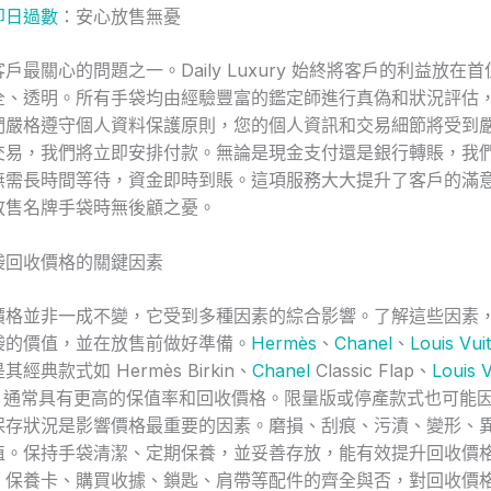
即日過數
：安心放售無憂
戶最關心的問題之一。Daily Luxury 始終將客戶的利益放在
全、透明。所有手袋均由經驗豐富的鑑定師進行真偽和狀況評估
們嚴格遵守個人資料保護原則，您的個人資訊和交易細節將受到
交易，我們將立即安排付款。無論是現金支付還是銀行轉賬，我
無需長時間等待，資金即時到賬。這項服務大大提升了客戶的滿
放售名牌手袋時無後顧之憂。
袋回收價格的關鍵因素
價格並非一成不變，它受到多種因素的綜合影響。了解這些因素
袋的價值，並在放售前做好準備。
Hermès
、
Chanel
、
Louis Vui
經典款式如 Hermès Birkin、
Chanel
Classic Flap、
Louis V
 等，通常具有更高的保值率和回收價格。限量版或停產款式也可能
保存狀況是影響價格最重要的因素。磨損、刮痕、污漬、變形、
值。保持手袋清潔、定期保養，並妥善存放，能有效提升回收價
、保養卡、購買收據、鎖匙、肩帶等配件的齊全與否，對回收價