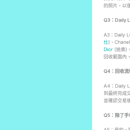
的照片，以
Q3：Dail
A3：Dail
仕
)、Chane
Dior
(迪奧)
回收範圍內，
Q4：回收
A4：Dai
到最終完成
並確認交易
Q5：除了手袋
A5：是的，