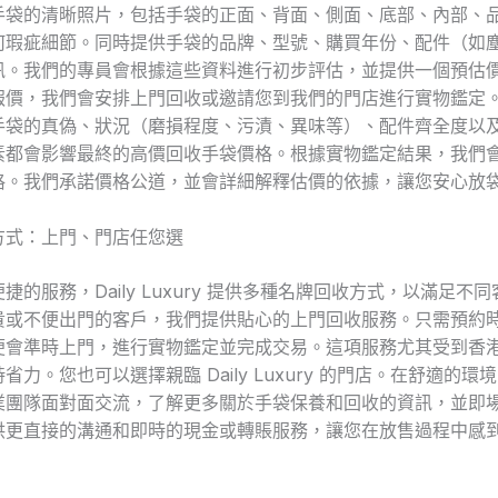
手袋的清晰照片，包括手袋的正面、背面、側面、底部、內部、
何瑕疵細節。同時提供手袋的品牌、型號、購買年份、配件（如
訊。我們的專員會根據這些資料進行初步評估，並提供一個預估
報價，我們會安排上門回收或邀請您到我們的門店進行實物鑑定
手袋的真偽、狀況（磨損程度、污漬、異味等）、配件齊全度以
素都會影響最終的高價回收手袋價格。根據實物鑑定結果，我們
格。我們承諾價格公道，並會詳細解釋估價的依據，讓您安心放
方式：上門、門店任您選
捷的服務，Daily Luxury 提供多種名牌回收方式，以滿足不
貴或不便出門的客戶，我們提供貼心的上門回收服務。只需預約
便會準時上門，進行實物鑑定並完成交易。這項服務尤其受到香
省力。您也可以選擇親臨 Daily Luxury 的門店。在舒適的環
業團隊面對面交流，了解更多關於手袋保養和回收的資訊，並即
供更直接的溝通和即時的現金或轉賬服務，讓您在放售過程中感