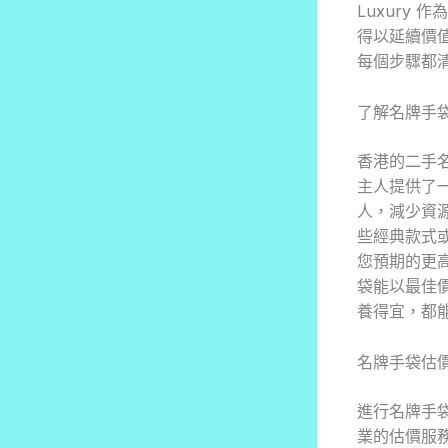
Luxury
得以延續價
每個步驟都
了解名牌手
香港的二手
主人提供了
人，減少資
些經典款式
您預期的更高
袋能以最佳
養得宜，都
名牌手袋估
進行名牌手袋
業的估價服務