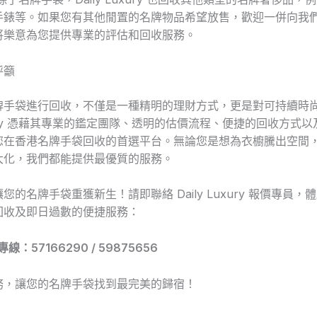
手錶等。如果您有其他閒置的名牌物品希望放售，歡迎一併向我
將樂意為您提供專業的評估和回收服務。
呼籲
牌手袋進行回收，不僅是一種精明的理財方式，更是對可持續時
Luxury 憑藉其專業的鑑定團隊、透明的估價流程、便捷的回收方式
您在香港名牌手袋回收的首選平台。無論您是想為衣櫥騰出空間
大化，我們都能提供最優質的服務。
您的名牌手袋重獲新生！請即聯絡 Daily Luxury 報價專員，
回收及即日過數的便捷服務：
 專線：57166290 / 59875656
務，讓您的名牌手袋找到最完美的歸宿！