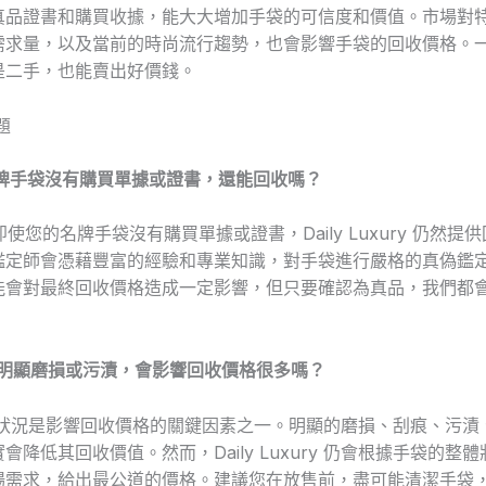
真品證書和購買收據，能大大增加手袋的可信度和價值。市場對
需求量，以及當前的時尚流行趨勢，也會影響手袋的回收價格。
是二手，也能賣出好價錢。
題
名牌手袋沒有購買單據或證書，還能回收嗎？
即使您的名牌手袋沒有購買單據或證書，Daily Luxury 仍然提
鑑定師會憑藉豐富的經驗和專業知識，對手袋進行嚴格的真偽鑑
能會對最終回收價格造成一定影響，但只要確認為真品，我們都
有明顯磨損或污漬，會影響回收價格很多嗎？
的狀況是影響回收價格的關鍵因素之一。明顯的磨損、刮痕、污漬
會降低其回收價值。然而，Daily Luxury 仍會根據手袋的整
場需求，給出最公道的價格。建議您在放售前，盡可能清潔手袋