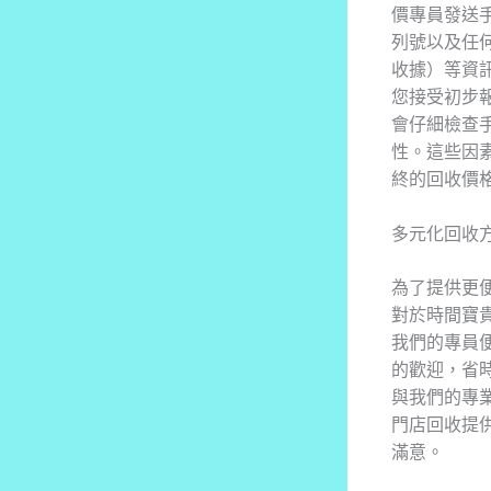
價專員發送
列號以及任
收據）等資
您接受初步
會仔細檢查
性。這些因
終的回收價
多元化回收
為了提供更便
對於時間寶
我們的專員
的歡迎，省時
與我們的專
門店回收提
滿意。