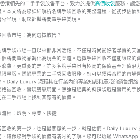
 作為香港領先的二手手袋放售平台，致力於提供
高價收袋
服務，讓您
值。本文將為您詳細解析名牌手袋回收的完整流程，從初步估價
清晰呈現，助您輕鬆將閒置手袋變現。
袋回收市場：為何選擇放售？
名牌手袋市場一直以來都非常活躍，不僅是時尚愛好者尋寶的天
一個將閒置物品轉化為現金的渠道。選擇手袋回收不僅能讓您的
源浪費，更重要的是，許多名牌手袋具有極高的保值甚至升值潛
或限量版。透過專業的二手袋回收服務，您可以獲得合理的市場
。Daily Luxury 憑藉其在行業內的專業知識和廣泛的銷售網
價格被回收，實現雙贏局面。無論是經典的斜孭袋還是實用的手
能在二手市場上找到其應有的價值。
價流程：透明、專業、快捷
回收的第一步，也是最關鍵的一步，就是估價。Daily Luxury
，確保您對手袋的價值有清晰的了解。您可以透過 WhatsApp