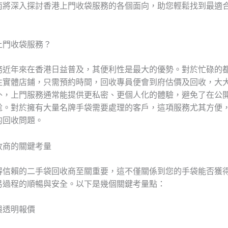
南將深入探討香港上門收袋服務的各個面向，助您輕鬆找到最適
。
上門收袋服務？
務近年來在香港日益普及，其便利性是最大的優勢。對於忙碌的
往實體店鋪，只需預約時間，回收專員便會到府估價及回收，大
外，上門服務通常能提供更私密、更個人化的體驗，避免了在公
尬。對於擁有大量名牌手袋需要處理的客戶，這項服務尤其方便
的回收問題。
收商的關鍵考量
得信賴的二手袋回收商至關重要，這不僅關係到您的手袋能否獲
易過程的順暢與安全。以下是幾個關鍵考量點：
估與透明報價