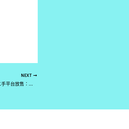
NEXT
名牌手袋回收 vs 二手平台放售：哪個方式更划算？香港高價收袋攻略