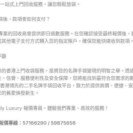
 提供一站式上門回收服務，讓您輕鬆放袋。
手袋後，款項會如何支付？
數專業的回收商會提供即日過數服務。在您確認接受最終報價後，
或其他電子支付方式轉入您的指定賬戶，確保您能快速收到款項
呼籲
靠的香港上門收袋服務，是將您的名牌手袋變現的明智之舉。透
、信譽、服務便利性及安全保障，您將能找到最符合您需求的夥伴。
 作為香港領先的二手名牌手袋回收平台，致力於提供高價、便捷、
您的舊愛煥發新生。
ily Luxury 報價專員，體驗我們專業、高效的服務！
 報價專線：57166290 / 59875656