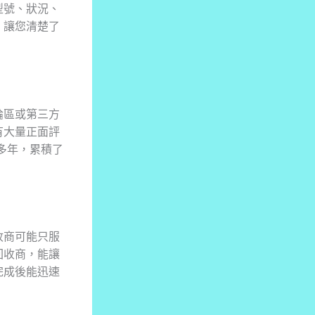
型號、狀況、
，讓您清楚了
論區或第三方
有大量正面評
耕多年，累積了
收商可能只服
回收商，能讓
完成後能迅速