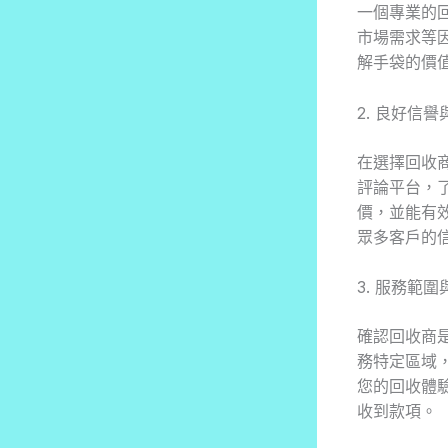
一個專業的
市場需求等
解手袋的價
2. 良好信
在選擇回收
評論平台，
價，並能有效
眾多客戶的
3. 服務範
確認回收商
務特定區域
您的回收體
收到款項。