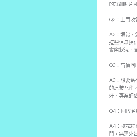
的詳細照片
Q2：上門
A2：通常，
這些信息提
實際狀況，
Q3：高價
A3：想要
的原裝配件
好、專業評
Q4：回收
A4：選擇
門，無需外出