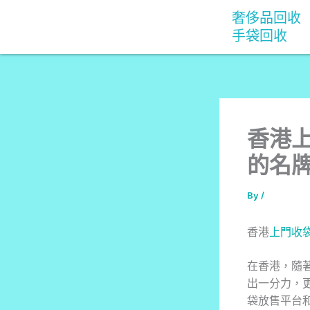
Skip
奢侈品回收
to
手袋回收
content
香港
的名
By
/
香港
上門收
在香港，隨
出一分力，
袋放售平台