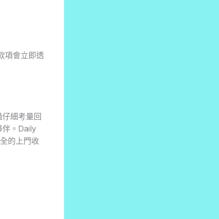
款項會立即透
。
過仔細考量回
Daily
安全的上門收