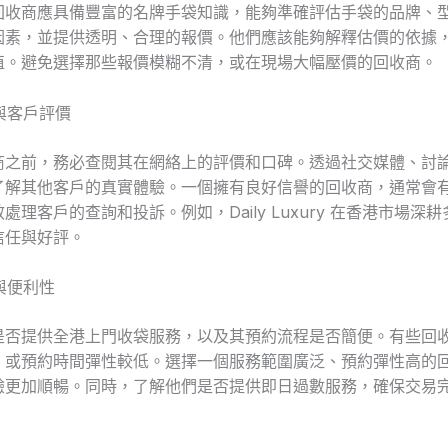
回收商應具備豐富的名牌手袋知識，能夠準確評估手袋的品牌、
因素，並提供透明、合理的報價。他們應該能夠解釋估價的依據
值。避免選擇那些報價模糊不清，或在現場大幅壓價的回收商。
譽與客戶評價
商之前，務必查閱其在網絡上的評價和口碑。透過社交媒體、討
了解其他客戶的真實體驗。一個擁有良好信譽的回收商，通常會
處理客戶的查詢和投訴。例如，Daily Luxury 在香港市場深
信任與好評。
圍與便利性
是否提供全港上門收袋服務，以及其預約流程是否簡便。有些回
，或預約時間彈性較低。選擇一個服務範圍廣泛、預約彈性高的
驗更加順暢。同時，了解他們是否提供即日過數服務，確保交易