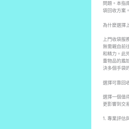
問題。本指
袋回收方案
為什麼選擇
上門收袋服
無需親自前
和精力。此
重物品的尷
決多個手袋
選擇可靠回
選擇一個值
更影響到交
1. 專業評