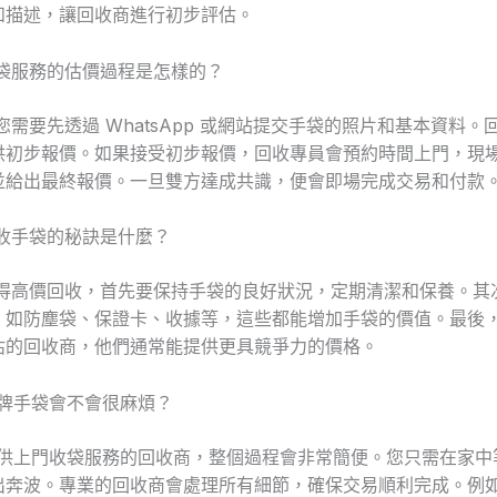
和描述，讓回收商進行初步評估。
收袋服務的估價過程是怎樣的？
您需要先透過 WhatsApp 或網站提交手袋的照片和基本資料。
供初步報價。如果接受初步報價，回收專員會預約時間上門，現
並給出最終報價。一旦雙方達成共識，便會即場完成交易和付款
回收手袋的秘訣是什麼？
獲得高價回收，首先要保持手袋的良好狀況，定期清潔和保養。其
，如防塵袋、保證卡、收據等，這些都能增加手袋的價值。最後
估的回收商，他們通常能提供更具競爭力的價格。
名牌手袋會不會很麻煩？
提供上門收袋服務的回收商，整個過程會非常簡便。您只需在家中
奔波。專業的回收商會處理所有細節，確保交易順利完成。例如，D