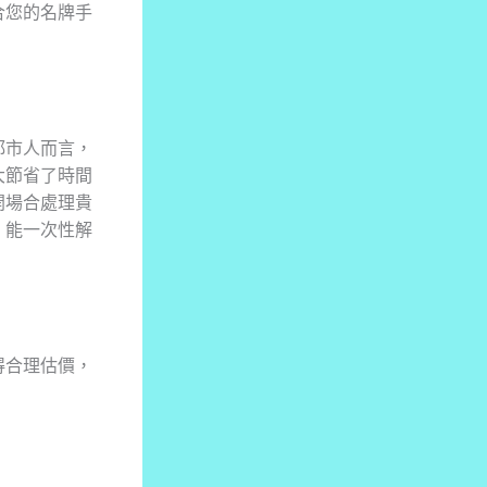
合您的名牌手
都市人而言，
大節省了時間
開場合處理貴
，能一次性解
得合理估價，