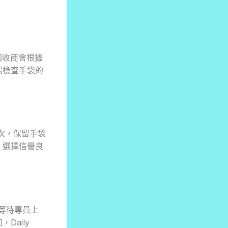
回收商會根據
場檢查手袋的
。
次，保留手袋
，選擇信譽良
等待專員上
aily