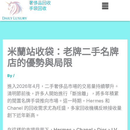
Menu
Skip
奢侈品回收
手袋回收
to
content
米蘭站收袋：老牌二手名牌
店的優勢與局限
By
/
進入2026年4月，二手奢侈品市場的交易量持續攀升。
清明節前後，許多人開始進行「斷捨離」，將多年積累
的閒置名牌手袋推向市場。這一時期，Hermes 和
Chanel 的回收需求尤為旺盛，多家回收機構反映接收量
創下近年新高。
在這樣的市場背景下，
Hermes、Chanel、Dior、LV