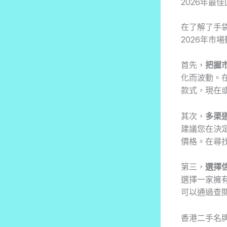
2026年最
在了解了手
2026年市
首先，
把握
化而波動。在
款式，現在
其次，
多渠
建議您在決
價格。在尋
第三，
選擇
選擇一家擁
可以通過查
香港二手名