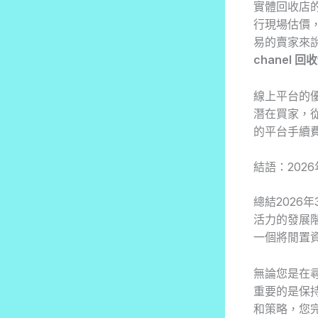
實體回收店
行現場估價
易的賣家來
chanel 回
線上平台的
潛在買家，
的平台手續
結語：202
總結2026
活力的發展階段
一個將閒置
無論您是在
重要的是保
和策略，您