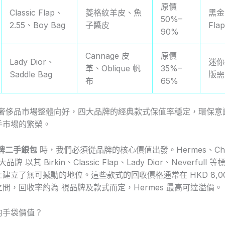
原價
Classic Flap、
菱格紋羊皮、魚
黑金 
50%–
2.55、Boy Bag
子醬皮
Fl
90%
Cannage 皮
原價
Lady Dior、
迷你
革、Oblique 帆
35%–
Saddle Bag
版需
布
65%
二手奢侈品市場整體向好，四大品牌的經典款式保值率穩定，環保意
手市場的繁榮。
牌二手銀包
時，我們必須從品牌的核心價值出發。Hermes、Cha
大品牌 以其 Birkin、Classic Flap、Lady Dior、Neverful
建立了無可撼動的地位。這些款式的回收價格通常在 HKD 8,000
0+ 之間，回收率約為 視品牌及款式而定，Hermes 最高可達溢價。
的手袋價值？