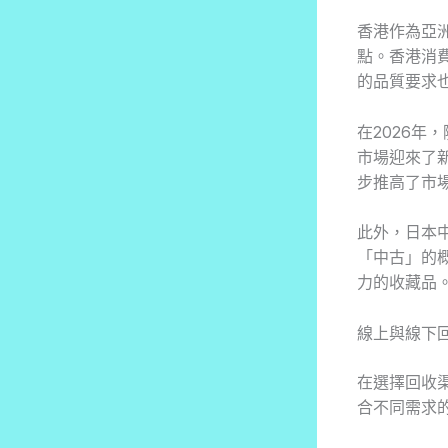
香港作為亞
點。香港消
的品質要求
在2026
市場迎來了
步推高了市
此外，日本
「中古」的
力的收藏品
線上與線下
在選擇回收
合不同需求