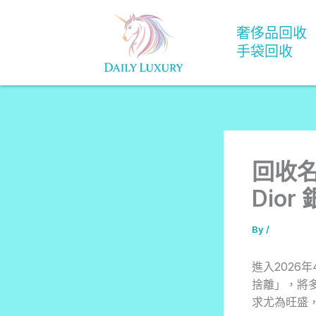
Skip
to
奢侈品回收
content
手袋回收
回收名
Dior
By
/
進入202
捨離」，將多
求尤為旺盛