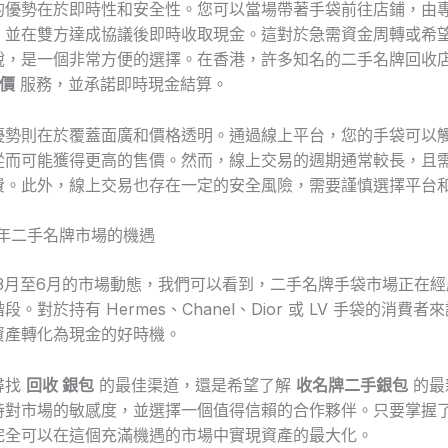
的優勢在於即時性和安全性。您可以當場帶著手袋前往店鋪，由
，並在雙方達成協議後即時收取現金。這對於急需資金周轉或希
說，是一個非常方便的選擇。在香港，許多知名的二手名牌回收
收價
服務，並承諾即時現金結算。
優勢則在於覆蓋面廣和價格透明。通過線上平台，您的手袋可以
從而可能獲得更高的售價。然而，線上交易的週期通常較長，且
費。此外，線上交易也存在一定的安全風險，需要謹慎選擇平台
6年二手名牌市場的機遇
年3月至6月的市場動態，我們可以看到，二手名牌手袋市場正在
。對於持有 Hermes、Chanel、Dior 或 LV 手袋的消費
資產轉化為現金的好時機。
尋找
回收 銀包
的最佳渠道，還是希望了解
收名牌二手銀包
的最
持對市場的敏感度，並選擇一個值得信賴的合作夥伴。只要掌握
完全可以在這個充滿機遇的市場中實現資產的最大化。