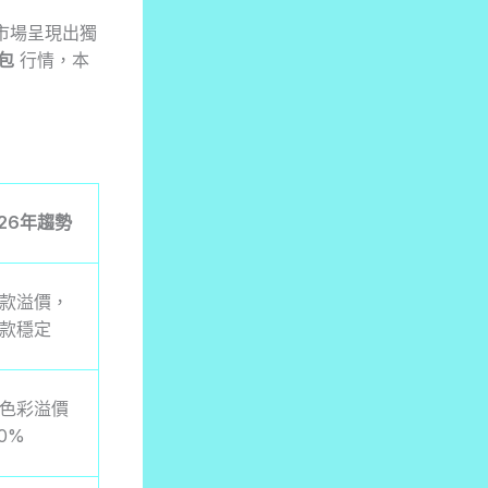
市場呈現出獨
包
行情，本
026年趨勢
款溢價，
款穩定
色彩溢價
50%