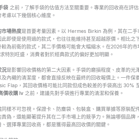
手袋
之前，了解手袋的估值方法至關重要。專業的回收商在評估
會考慮以下幾個核心維度。
的市場熱度
是首要考量因素。以 Hermes Birkin 為例，其在
因此即使是使用過的款式，也往往能維持甚至超越原價。相比之
計較為前衛的款式，其二手價格可能會大幅縮水。在2026年的市
求特別旺盛，消費者對於經典款式的偏好更加明顯。
狀況
是影響回收價格的第二大因素。手袋的磨損程度、皮革的光
以及內襯的清潔度，都會直接反映在最終的回收報價上。一件保
Classic Flap，其回收價格可能比同款但成色較差的手袋高出 30% 
高價收購 lv
之前，建議先對手袋進行專業的清潔和保養。
性
同樣不可忽視。保證卡、防塵袋、包裝盒、購買單據等原裝配
的真偽，還能顯著提升其在二手市場上的競爭力。無論哪個品牌
養、選擇專業回收商，都是獲得最高回收價的關鍵。