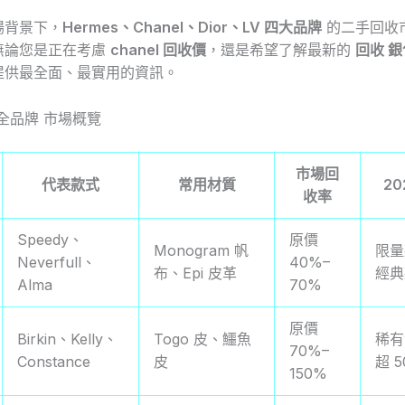
場背景下，
Hermes、Chanel、Dior、LV 四大品牌
的二手回收
無論您是正在考慮
chanel 回收價
，還是希望了解最新的
回收 銀
提供最全面、最實用的資訊。
 全品牌 市場概覽
市場回
代表款式
常用材質
2
收率
Speedy、
原價
Monogram 帆
限量
Neverfull、
40%–
布、Epi 皮革
經典
Alma
70%
原價
Birkin、Kelly、
Togo 皮、鱷魚
稀有
70%–
Constance
皮
超 
150%