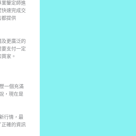
專業鑒定師進
望快速完成交
店都提供
觸及更廣泛的
需要支付一定
和買家。
經歷一個充滿
者來說，現在是
新行情，最
了正確的資訊