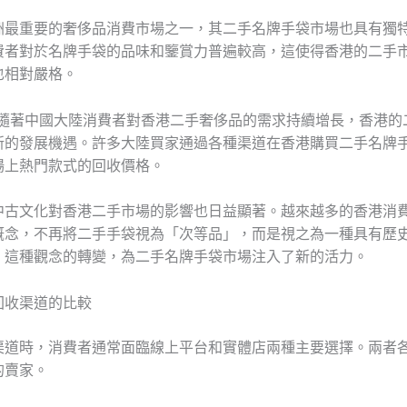
洲最重要的奢侈品消費市場之一，其二手名牌手袋市場也具有獨
費者對於名牌手袋的品味和鑒賞力普遍較高，這使得香港的二手
也相對嚴格。
年，隨著中國大陸消費者對香港二手奢侈品的需求持續增長，香港的
新的發展機遇。許多大陸買家通過各種渠道在香港購買二手名牌
場上熱門款式的回收價格。
中古文化對香港二手市場的影響也日益顯著。越來越多的香港消
概念，不再將二手手袋視為「次等品」，而是視之為一種具有歷
。這種觀念的轉變，為二手名牌手袋市場注入了新的活力。
回收渠道的比較
渠道時，消費者通常面臨線上平台和實體店兩種主要選擇。兩者
的賣家。