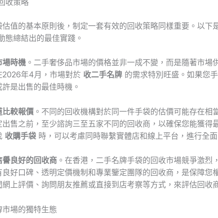
佳回收策略
袋估值的基本原則後，制定一套有效的回收策略同樣重要。以下
場動態總結出的最佳實踐。
市場時機
。二手奢侈品市場的價格並非一成不變，而是隨著市場
2026年4月，市場對於
收二手名牌
的需求特別旺盛。如果您手
或許是出售的最佳時機。
道比較報價
。不同的回收機構對於同一件手袋的估價可能存在相
定出售之前，至少諮詢三至五家不同的回收商，以確保您能獲得
找
收購手袋
時，可以考慮同時聯繫實體店和線上平台，進行全面
信譽良好的回收商
。在香港，二手名牌手袋的回收市場競爭激烈
有良好口碑、透明定價機制和專業鑒定團隊的回收商，是保障您
閱網上評價、詢問朋友推薦或直接到店考察等方式，來評估回收
牌市場的獨特生態