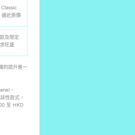
Classic
ap 逼近原價
款及限定
求旺盛
識的提升進一
nel、
l 等標誌性款式，
 至 HKD