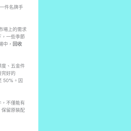
一件名牌手
二手市場上的需求
下，一些季節
場中，
回收
澤度、五金件
養完好的
至 50%。因
件，不僅能有
，保留原裝配