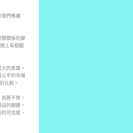
是我們根據
供需關係的變
頭上有相關
當大的差異。
最公平的市場
的比較。
，良莠不齊。
權益的關鍵。
商的可信度。